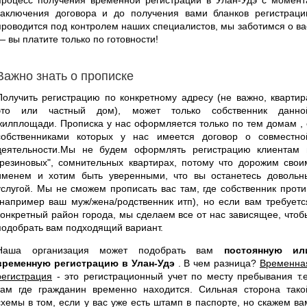
заключения договора и до получения вами бланков регистраци
проводится под контролем наших специалистов, мы заботимся о ва
— вы платите только по готовности!
Важно знать о прописке
Получить регистрацию по конкретному адресу (не важно, квартир
это или частный дом), может только собственник данно
жилплощади. Прописка у нас оформляется только по тем домам , 
собственниками которых у нас имеется договор о совместно
деятельности.Мы не будем оформлять регистрацию клиентам 
"резиновых", сомнительных квартирах, потому что дорожим свои
именем и хотим быть уверенными, что вы останетесь довольн
услугой. Мы не сможем прописать вас там, где собственник проти
(например ваш муж/жена/родственник итп), но если вам требуетс
конкретный район города, мы сделаем все от нас зависящее, чтоб
подобрать вам подходящий вариант.
Наша организация может подобрать вам
постоянную ил
временную регистрацию в Улан-Удэ
. В чем разница?
Временна
регистрация
- это регистрационный учет по месту пребывания т.е
там где гражданин временно находится. Сильная сторона тако
схемы в том, если у вас уже есть штамп в паспорте, но скажем ва