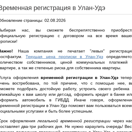
Временная регистрация в Улан-Удэ
Обновление страницы: 02.08.2026
Выбирая нас, вы сможете беспрепятственно приобрест
официальную регистрацию с договором на все время ваше
прописки!
Важно!
Наша компания не печатает "левых" регистраци
постфактум.
Текущая цена прописки в Улан-Удэ
определяетс
количеством собственников, ценой коммунальных платежей 
квартире, а так же степенью риска для собственника квартиры.
Услуга оформления
временной регистрации в Улан-Удэ
тепер
очень востребована, по той причине, что с помощью нее, в
сможете подобрать достойную работу, устроить своего ребенка 
ближайшую к вам школу или дет.сад, оформить кредит в банке ил
оформить автомобиль в ГИБДД. Иначе говоря, оформлени
временной регистрации в Улан-Удэ поможет вам пользоваться всем
социальными услугами и быть более успешным.
Срок оформления
легальной временной регистрации
через нас
составляет два-три рабочих дня. Не нужно караулить очередь! Вес
процесс получения временной регистрации в Улан-Удэ с момент