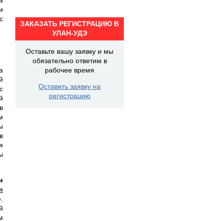
и
с
ЗАКАЗАТЬ РЕГИСТРАЦИЮ В
УЛАН-УДЭ
Оставьте вашу заявку и мы
обязательно ответим в
а
рабочее время
й
Оставить заявку на
с
регистрацию
й
в
м
ы
в
я
ы
и
я
.
й
м