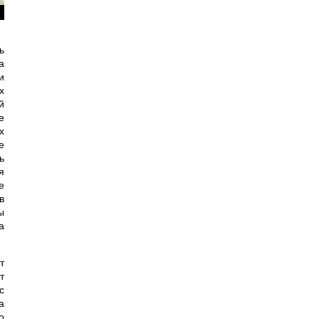
ь
а
и
х
й
е
х
е
ь
я
е
в
ы
а
т
т
с
а
о