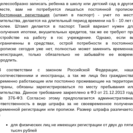
целесообразно записать ребенка в школу или детский сад в друго
месте, вам не потребуется лишаться постоянной прописки
Постоянная регистрация
(штамп в паспорт) - учет по мест
жительства, делается на длительный период времени на 5 - 10 лет 
более. Штамп делается в паспорт. Такой вариант нужен дл
получения ипотеки, внушительных кредитов, так же ее требуют пр
устройстве на работу в гос учреждение. Однако, если в
ограниченны в средствах, острой потребности в постоянно
прописке сегодня уже нет, полностью может заменить временна
регистрация, только обязательно не забывайте ее воврем
продлить.
В соответствии с законом Российской Федерации, наш
соотечественники и иностранцы, а так же лица без гражданства
временно работающие или постоянно проживающие на территори
страны, обязаны зарегистрироваться по месту пребывания ил
жительства. Данное требование закреплено в ФЗ от 21.12.2013 год
№ 376-ФЗ. Согласно этому предполагается административна
ответственность в виде штрафа за не своевременное получени
временной регистрации или прописки. Размер штрафа различаетс
в
для физических лиц не имеющих регистрации от двух до пяти
тысяч рублей