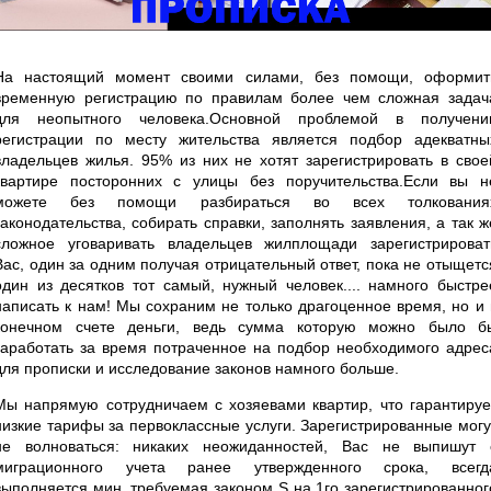
На настоящий момент своими силами, без помощи, оформит
временную регистрацию по правилам более чем сложная задач
для неопытного человека.Основной проблемой в получени
регистрации по месту жительства является подбор адекватны
владельцев жилья. 95% из них не хотят зарегистрировать в свое
квартире посторонних с улицы без поручительства.Если вы н
можете без помощи разбираться во всех толкования
законодательства, собирать справки, заполнять заявления, а так ж
сложное уговаривать владельцев жилплощади зарегистрироват
Вас, один за одним получая отрицательный ответ, пока не отыщетс
один из десятков тот самый, нужный человек.... намного быстре
написать к нам! Мы сохраним не только драгоценное время, но и 
конечном счете деньги, ведь сумма которую можно было б
заработать за время потраченное на подбор необходимого адрес
для прописки и исследование законов намного больше.
Мы напрямую сотрудничаем с хозяевами квартир, что гарантируе
низкие тарифы за первоклассные услуги. Зарегистрированные могу
не волноваться: никаких неожиданностей, Вас не выпишут 
миграционного учета ранее утвержденного срока, всегд
выполняется мин. требуемая законом S на 1го зарегистрированног