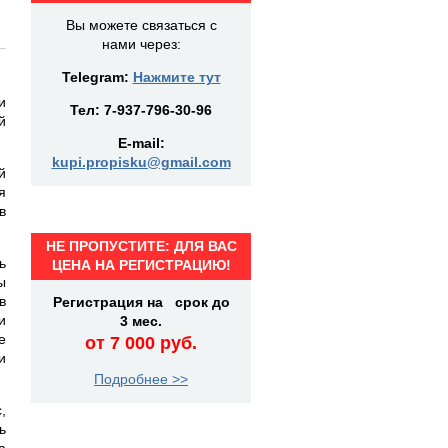
Вы можете связаться с
нами через:
Telegram:
Нажмите тут
и
Тел:
7-937-796-30-96
й
E-mail:
kupi.propisku@gmail.com
й
я
в
НЕ ПРОПУСТИТЕ: ДЛЯ ВАС
ь
ЦЕНА НА РЕГИСТРАЦИЮ!
ы
в
Регистрация на срок до
и
3 мес.
е
от 7 000 руб.
и
Подробнее >>
,
ь
а